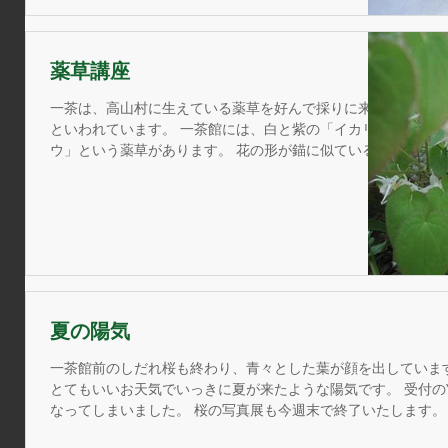
薬草講座
一茶は、高山村に生えている薬草を好んで採りに来た
といわれています。 一茶館には、白と紫の「イカリソ
ウ」という薬草があります。 花の形が錨に似ているた
め、このように呼ばれているそうです。 一茶はこれを
強壮剤として愛飲していたそうです。 ...
夏の陽気
一茶館前のしだれ桜も終わり、青々とした葉が顔を出しています。 ゴールデンウィーク中に続き、
とてもいいお天気でいっきに夏が来たような陽気です。 受付のYさんは炎天下での草取りで顔が真っ赤に
なってしまいました。 桜の写真展も今週末で終了いたします。 .