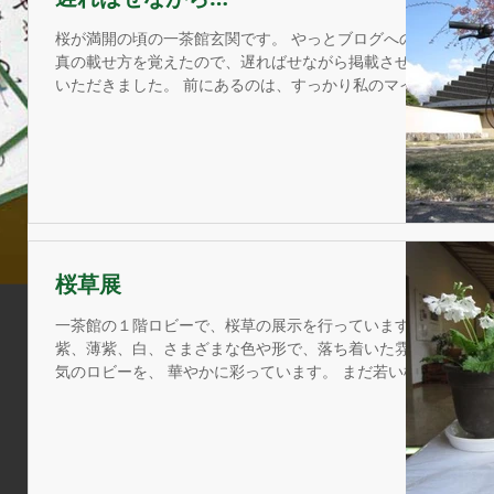
桜が満開の頃の一茶館玄関です。 やっとブログへの写
真の載せ方を覚えたので、遅ればせながら掲載させて
いただきました。 前にあるのは、すっかり私のマイ自
転車となっている共有自転車です。 坂道だらけなの
で、自転車で一茶館を訪れるのは少々大変ですが、 ...
桜草展
一茶館の１階ロビーで、桜草の展示を行っています。
紫、薄紫、白、さまざまな色や形で、落ち着いた雰囲
気のロビーを、 華やかに彩っています。 まだ若い桜
草を数鉢ですがお分けしております。 早い者勝ちです
ので、ぜひお早めにお越しください（＾_＾） matsui