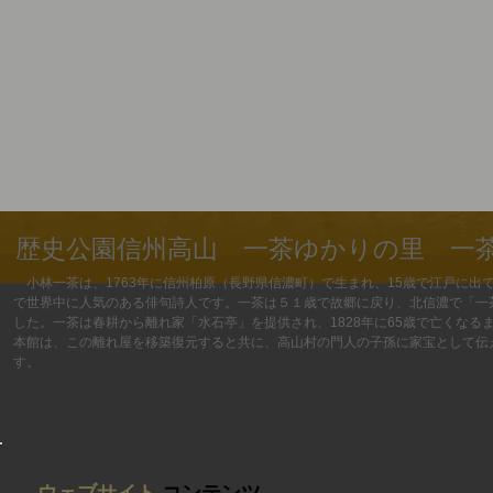
歴史公園信州高山 一茶ゆかりの里 一
小林一茶は、1763年に信州柏原（長野県信濃町）で生まれ、15歳で江戸に出
で世界中に人気のある俳句詩人です。一茶は５１歳で故郷に戻り、北信濃で「一
した。一茶は春耕から離れ家「水石亭」を提供され、1828年に65歳で亡くな
本館は、この離れ屋を移築復元すると共に、高山村の門人の子孫に家宝として伝え
す。
ウェブサイト
コンテンツ