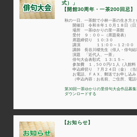
式）」
【開館30周年・一茶200回忌】
秋の一日、一茶館で小林一茶の生き方と
開催日 令和８年１０月１８日（日
場所 一茶ゆかりの里一茶館
受付 ９：００～（席題発表）
席題締切り １０:３０
講演 １１:００～１２:００
講師 長谷川櫂先生（俳人・俳句結
演題 「近代人、一茶」
俳句大会表彰式 １３:１５～
参加費 １，5００円/１人（入館料
申込締切り ７月２４日（金）（当
お電話、ＦＡＸ、郵送でお申し込み
（申込内容：お名前、ご住所、電話
第30回一茶ゆかりの里俳句大会作品募
ダウンロードする
【
】
お知らせ