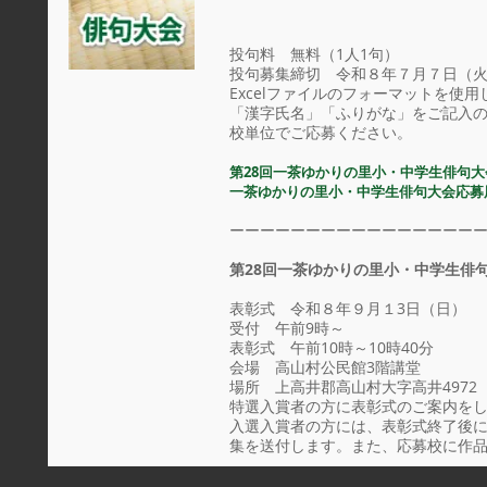
投句料 無料（1人1句）
投句募集締切 令和８年７月７日（
Excelファイルのフォーマットを使
「漢字氏名」「ふりがな」をご記入
校単位でご応募ください。
第28回一茶ゆかりの里小・中学生俳句
一茶ゆかりの里小・中学生俳句大会応募用
ーーーーーーーーーーーーーーーー
第28回一茶ゆかりの里小・中学生俳
表彰式 令和８年９月１3日（日）
受付 午前9時～
表彰式 午前10時～10時40分
会場 高山村公民館3階講堂
場所 上高井郡高山村大字高井4972
特選入賞者の方に表彰式のご案内を
入選入賞者の方には、表彰式終了後
集を送付します。また、応募校に作