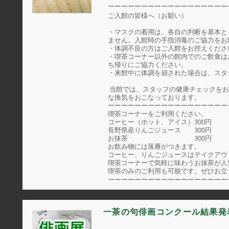
ーーーーーーーーーーーーーーーーーー
ご入館の皆様へ（お願い）
・マスクの着用は、各自の判断を基本と
ません。入館時の手指消毒のご協力をお
・体調不良の方はご入館をお控えくださ
・喫茶コーナー以外の館内でのご飲食は
ち帰りにご協力ください。
・来館中に体調を崩された場合は、スタ
当館では、スタッフの健康チェックをお
な換気をおこなっております。
ーーーーーーーーーーーーーーーーーー
喫茶コーナーをご利用ください。
コーヒー（ホット、アイス）300円
長野県産りんごジュース 300円
お抹茶 300円
お飲み物には落雁がつきます。
コーヒー、りんごジュースはテイクアウ
喫茶コーナーで気軽に味わうお抹茶が人
喫茶のみのご利用も可能です。ぜひお立
ーーーーーーーーーーーーーーーーーー
一茶の句俳画コンクール結果発