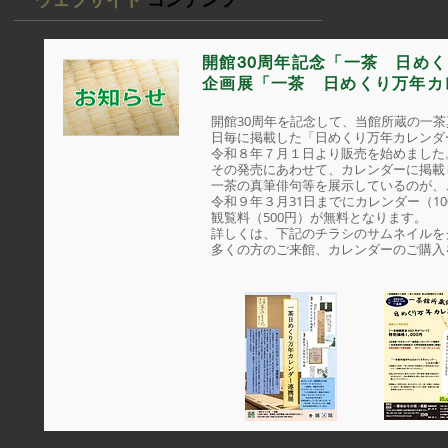
開館30周年記念「一茶 日め
企画展「一茶 日めくり万年カ
開館30周年を記念して、当館所蔵の一
日毎に掲載した「日めくり万年カレンダ
令和８年７月１日より販売を始めました
その発売にあわせて、カレンダーに掲載
一茶の真筆俳句等を展示しているのが、
令和９年３月31日までにカレンダー（1
観覧料（500円）が無料となります。
詳しくは、下記のチラシのサムネイルを
多くの方のご来館、カレンダーのご購入