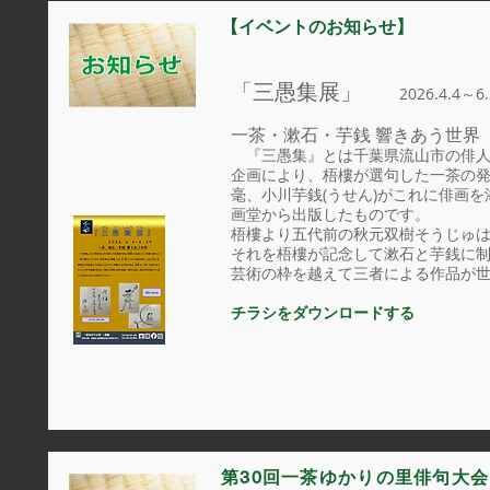
【イベントのお知らせ】
「三愚集展」
2026.4.4～6.
一茶・漱石・芋銭 響きあう世界
『三愚集』とは千葉県流山市の俳人で
企画により、梧樓が選句した一茶の
毫、小川芋銭(うせん)がこれに俳画
画堂から出版したものです。
梧樓より五代前の秋元双樹そうじゅ
それを梧樓が記念して漱石と芋銭に
芸術の枠を越えて三者による作品が
チラシをダウンロードする
第30回一茶ゆかりの里俳句大