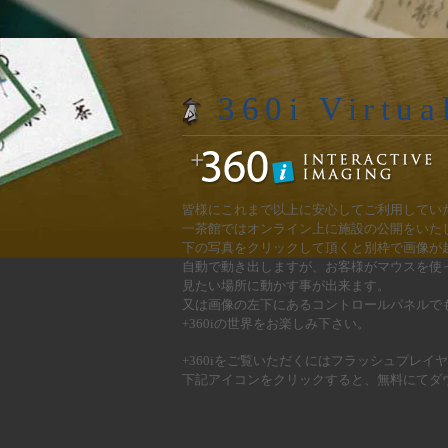
360i Virtua
皆様にこれまで以上に安心してご利用してい
一茶館ではオンライン上に施設の公開をいた
下の写真をクリックして頂くと別枠で画像が
自動で動き出しますが、お客様がマウスを使
見たい場所に動かす事が出来ます。
又は画像の左下にあるコントロールパネルで
+360iの世界をお楽しみ下さい。
+360iをご覧いただくにはフラッシュプレイ
下記アイコンをクリックすると、無料にてダ