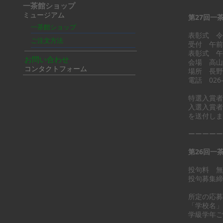
一茶館ショップ
​ミュージアム
第27回一
一茶館ショップ
表彰式 令
ご注文方法
受付 午前
表彰式 午
お問い合わせ
会場 高山
​コンタクトフォーム
場所 長野
電話 026-
特選入賞者
入選入賞者
を送付しま
ーーーーー
第26回一
投句料 無
投句募集締
（メー
所定の応募
「学校名」
学級学年ご