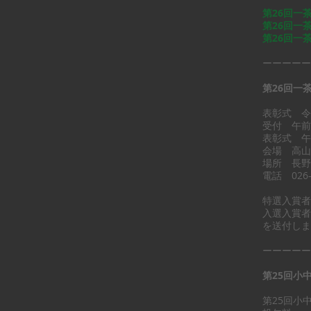
第26回一
第26回一
第26回一
​ーーーー
第26回一
表彰式 令
受付 午前
表彰式 午
会場 高山
場所 長野
電話 026-
特選入賞者
入選入賞者
を送付しま
ーーーーー
第25回小
第25回小