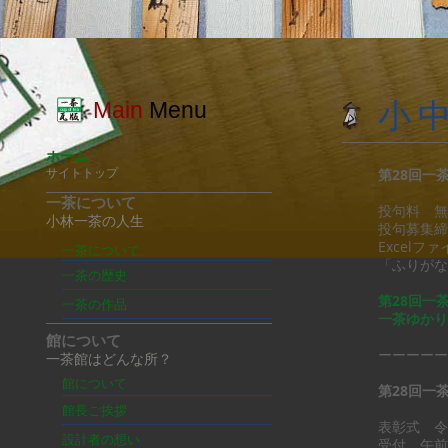
Main
Menu
小
ホーム
第28回一
​サイトトップ
一茶について
投句料 無
小林一茶の人生
投句募集
Excel
一茶について
「ふりがな
一茶の歴史
第28回一
一茶の作品
一茶ゆかり
館について
ーーーーー
一茶館はどんな所？
館について
第28回一
館長ご挨拶
表彰式 令
設計者の想い
受付 午前