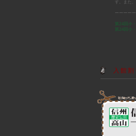
す。また、
ーーーーー
第24回小
第24回小
入館割