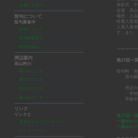
表彰式 午
交通アクセス
会場 高山
場所 上高
投句について
特選入賞者
投句募集中
入選入賞者
投句について
す。また、
俳句募集要項
俳句申込み
ーーーーー
周辺案内
第27回一
高山村の
投句料 無
春のみどころ
投句募集
夏のみどころ
（メー
所定の応募
秋のみどころ
「学校名
冬のみどころ
学級学年
リンク
リンクと
第27回一
一茶ゆかり
過去のトップコンテンツ
一茶ゆかり
リンクページ
​ーーーー