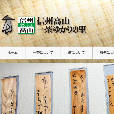
ホーム
一茶について
館について
投句につ