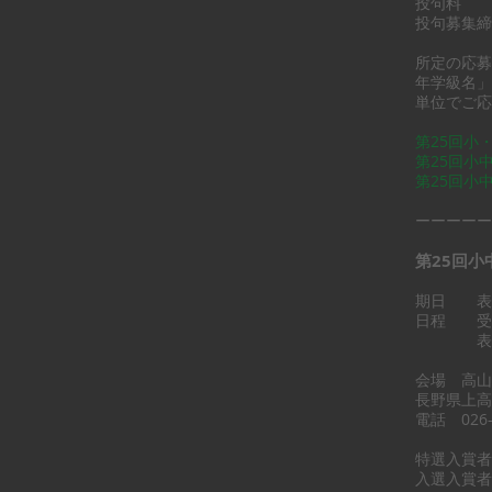
投句料 
投句募集締切
（メー
所定の応募
年学級名」
単位でご応
第2
5
回小
第25回小
第25回小
ーーーーー
第25回
期日 表 彰
日程 受
表彰式 
会場 高山
長野県上高
電話 026-
特選入賞者
入選入賞者