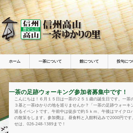
ホーム
一茶について
館について
投句につ
一茶の足跡ウォーキング参加者募集中です！
こんにちは！６月１５日は一茶の２５１歳の誕生日です。一茶
３基と一茶ゆかりの地を巡りませんか？「一茶の足跡ウォーキン
巡るイベントです。午前中は徒歩で約５ｋｍ、午後はマイクロ
の散策をします。参加費は、昼食料と入館料込みで2000円で
せは、026-248-1389まで！