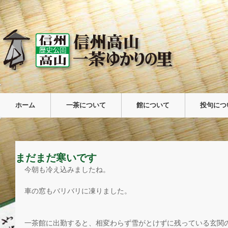
ホーム
一茶について
館について
投句につ
まだまだ寒いです
今朝も冷え込みましたね。
車の窓もバリバリに凍りました。
一茶館に出勤すると、相変わらず雪がとけずに残っている玄関